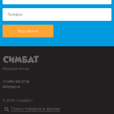
Жду звонка
Игрушки оптом
+7 (495) 933 27 02
info@igr.ru
© 2018 «Симбат»