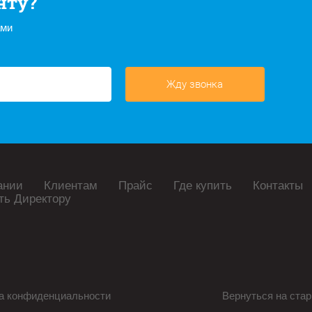
нту?
ами
Жду звонка
ании
Клиентам
Прайс
Где купить
Контакты
ть Директору
а конфиденциальности
Вернуться на стар