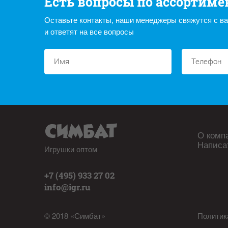
Есть вопросы по ассортиме
Оставьте контакты, наши менеджеры свяжутся с в
и ответят на все вопросы
О комп
Написа
Игрушки оптом
+7 (495) 933 27 02
info@igr.ru
© 2018 «Симбат»
Политик