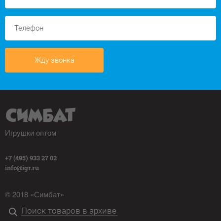
Жду звонка
Игрушки оптом
+7 (495) 933 27 02
info@igr.ru
© 2018 «Симбат»