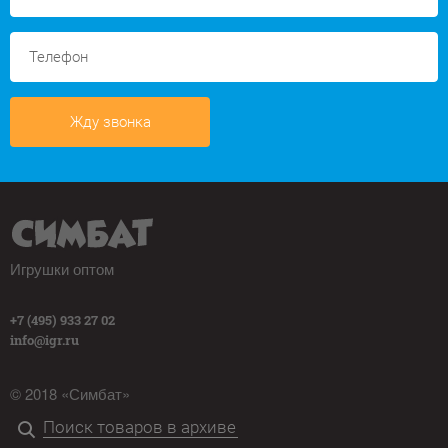
Жду звонка
Игрушки оптом
+7 (495) 933 27 02
info@igr.ru
© 2018 «Симбат»