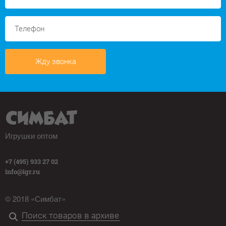
Жду звонка
Игрушки оптом
+7 (495) 933 27 02
info@igr.ru
© 2018 «Симбат»