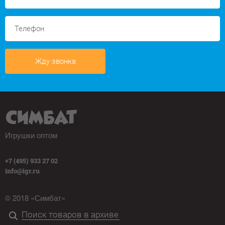
Жду звонка
Игрушки оптом
+7 (495) 933 27 02
info@igr.ru
© 2018 «Симбат»