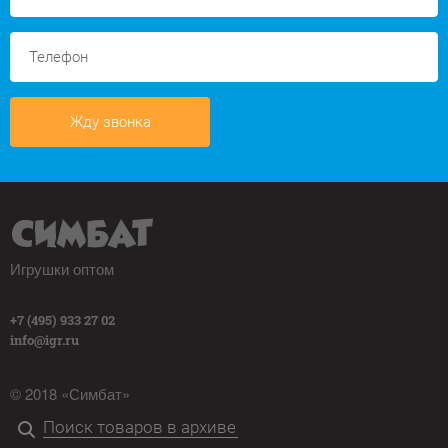
Жду звонка
Игрушки оптом
+7 (495) 933 27 02
info@igr.ru
© 2018 «Симбат»