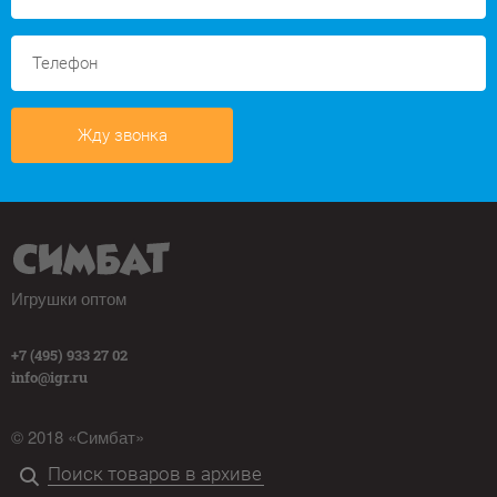
Жду звонка
Игрушки оптом
+7 (495) 933 27 02
info@igr.ru
© 2018 «Симбат»