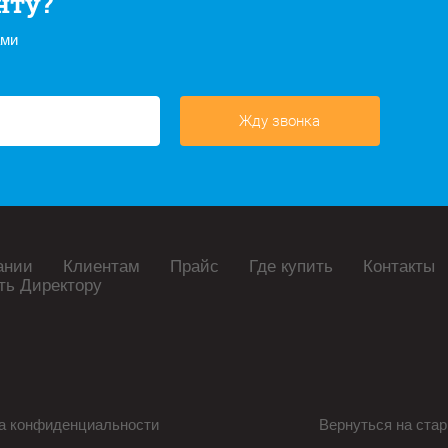
нту?
ами
Жду звонка
ании
Клиентам
Прайс
Где купить
Контакты
ть Директору
а конфиденциальности
Вернуться на стар