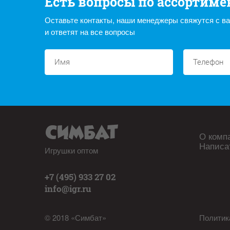
Есть вопросы по ассортиме
Оставьте контакты, наши менеджеры свяжутся с в
и ответят на все вопросы
О комп
Написа
Игрушки оптом
+7 (495) 933 27 02
info@igr.ru
© 2018 «Симбат»
Политик