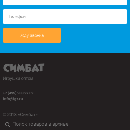
Жду звонка
Игрушки оптом
+7 (495) 933 27 02
info@igr.ru
© 2018 «Симбат»