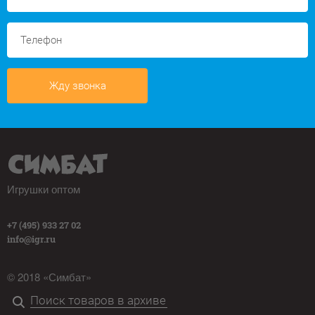
Жду звонка
Игрушки оптом
+7 (495) 933 27 02
info@igr.ru
© 2018 «Симбат»