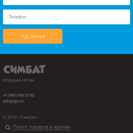
Жду звонка
Игрушки оптом
+7 (495) 933 27 02
info@igr.ru
© 2018 «Симбат»