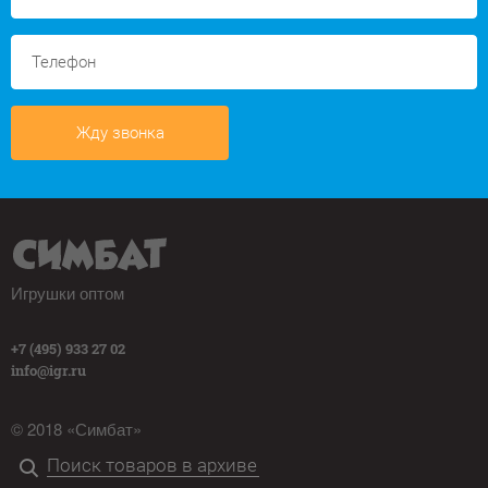
Жду звонка
Игрушки оптом
+7 (495) 933 27 02
info@igr.ru
© 2018 «Симбат»