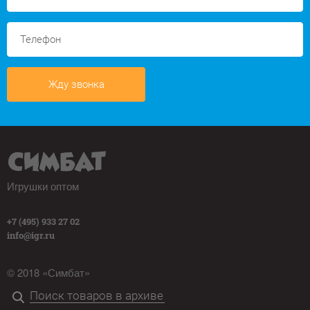
Жду звонка
Игрушки оптом
+7 (495) 933 27 02
info@igr.ru
© 2018 «Симбат»