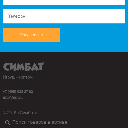
Жду звонка
Игрушки оптом
+7 (495) 933 27 02
info@igr.ru
© 2018 «Симбат»