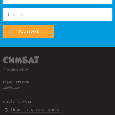
Жду звонка
Игрушки оптом
+7 (495) 933 27 02
info@igr.ru
© 2018 «Симбат»