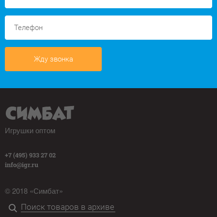
Жду звонка
Игрушки оптом
+7 (495) 933 27 02
info@igr.ru
© 2018 «Симбат»