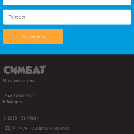
Жду звонка
Игрушки оптом
+7 (495) 933 27 02
info@igr.ru
© 2018 «Симбат»