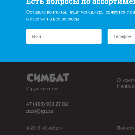
Есть вопросы по ассортиме
Оставьте контакты, наши менеджеры свяжутся с в
и ответят на все вопросы
О комп
Написа
Игрушки оптом
+7 (495) 933 27 02
info@igr.ru
© 2018 «Симбат»
Политик