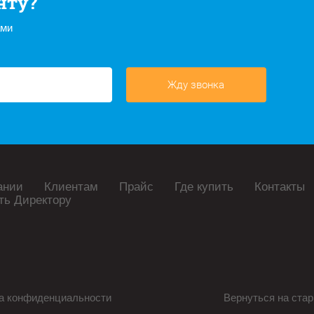
нту?
ами
Жду звонка
ании
Клиентам
Прайс
Где купить
Контакты
ть Директору
а конфиденциальности
Вернуться на стар