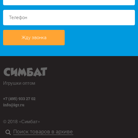
Жду звонка
Игрушки оптом
+7 (495) 933 27 02
info@igr.ru
© 2018 «Симбат»