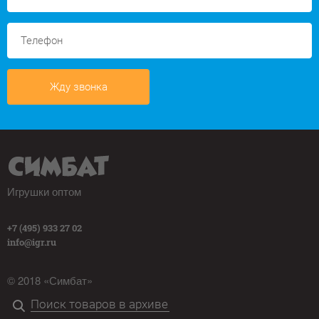
Жду звонка
Игрушки оптом
+7 (495) 933 27 02
info@igr.ru
© 2018 «Симбат»