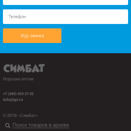
Жду звонка
Игрушки оптом
+7 (495) 933 27 02
info@igr.ru
© 2018 «Симбат»