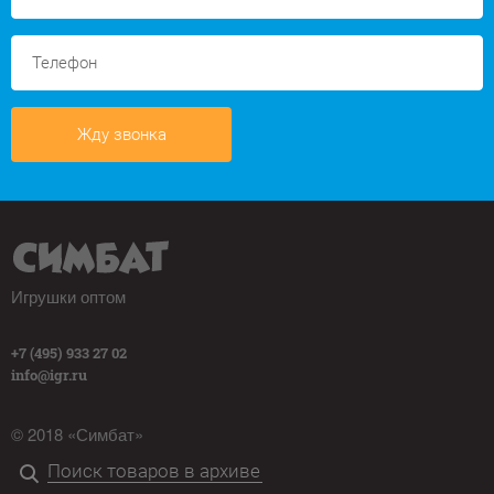
Жду звонка
Игрушки оптом
+7 (495) 933 27 02
info@igr.ru
© 2018 «Симбат»