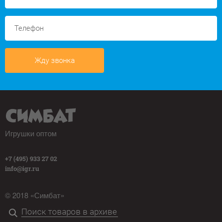
Жду звонка
Игрушки оптом
+7 (495) 933 27 02
info@igr.ru
© 2018 «Симбат»