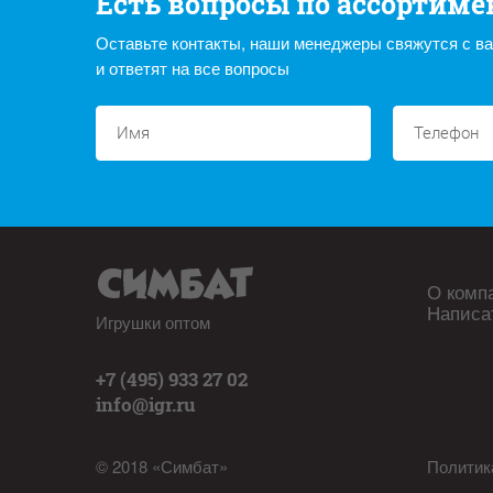
Есть вопросы по ассортиме
Оставьте контакты, наши менеджеры свяжутся с в
и ответят на все вопросы
О комп
Написа
Игрушки оптом
+7 (495) 933 27 02
info@igr.ru
© 2018 «Симбат»
Политик