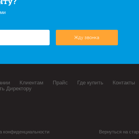
нту?
ами
Жду звонка
ании
Клиентам
Прайс
Где купить
Контакты
ть Директору
а конфиденциальности
Вернуться на стар