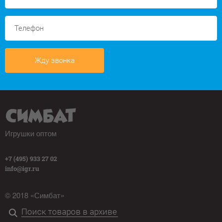
Жду звонка
Игрушки оптом
+7 (495) 933 27 02
info@igr.ru
© 2018 «Симбат»