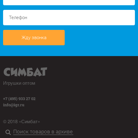
Жду звонка
Игрушки оптом
+7 (495) 933 27 02
info@igr.ru
© 2018 «Симбат»