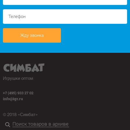
Жду звонка
Игрушки оптом
+7 (495) 933 27 02
info@igr.ru
© 2018 «Симбат»