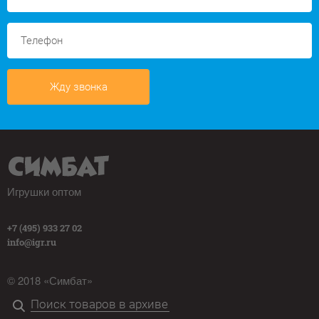
Жду звонка
Игрушки оптом
+7 (495) 933 27 02
info@igr.ru
© 2018 «Симбат»