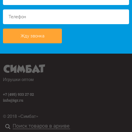
Жду звонка
Игрушки оптом
+7 (495) 933 27 02
info@igr.ru
© 2018 «Симбат»