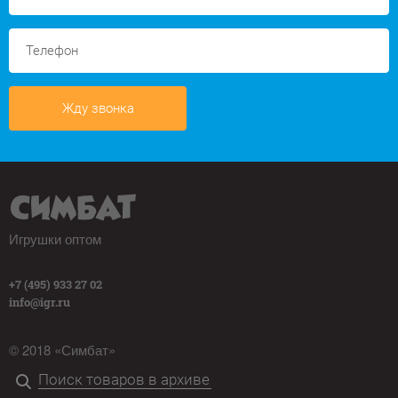
Жду звонка
Игрушки оптом
+7 (495) 933 27 02
info@igr.ru
© 2018 «Симбат»