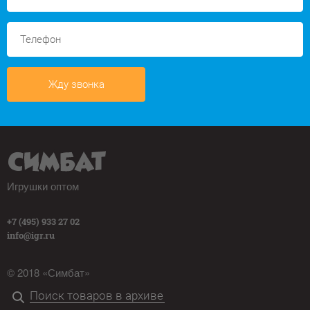
Жду звонка
Игрушки оптом
+7 (495) 933 27 02
info@igr.ru
© 2018 «Симбат»