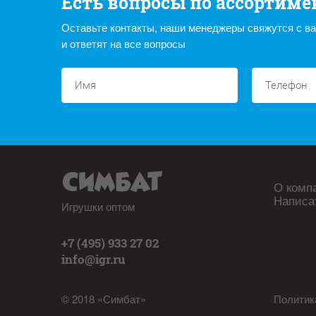
Есть вопросы по ассортиме
Оставьте контакты, наши менеджеры свяжутся с в
и ответят на все вопросы
О комп
Написа
Игрушки оптом
+7 (495) 933 27 02
info@igr.ru
© 2018 «Симбат»
Политик