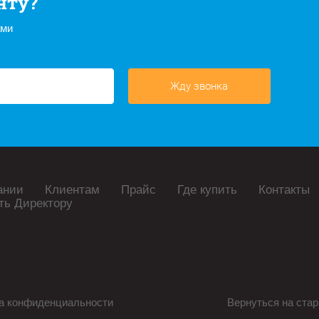
нту?
ами
Жду звонка
ании
Клиентам
Прайс
Где купить
Контакты
ть Директору
а конфиденциальности
Вернуться на стар