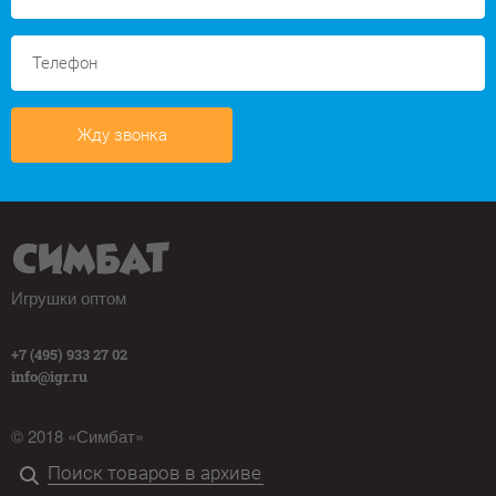
Жду звонка
Игрушки оптом
+7 (495) 933 27 02
info@igr.ru
© 2018 «Симбат»