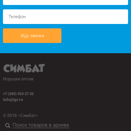
Жду звонка
Игрушки оптом
+7 (495) 933 27 02
info@igr.ru
© 2018 «Симбат»