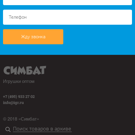
Жду звонка
Игрушки оптом
+7 (495) 933 27 02
info@igr.ru
© 2018 «Симбат»