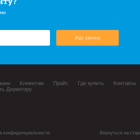
нту?
ами
Жду звонка
ании
Клиентам
Прайс
Где купить
Контакты
ть Директору
а конфиденциальности
Вернуться на стар