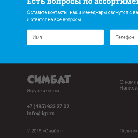
Есть вопросы по ассортиме
Оставьте контакты, наши менеджеры свяжутся с в
и ответят на все вопросы
О комп
Написа
Игрушки оптом
+7 (495) 933 27 02
info@igr.ru
© 2018 «Симбат»
Политик