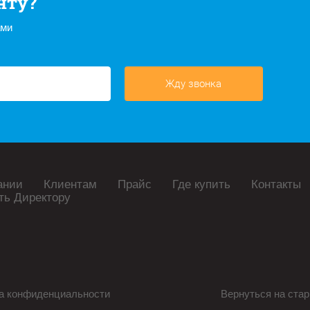
нту?
ами
Жду звонка
ании
Клиентам
Прайс
Где купить
Контакты
ть Директору
а конфиденциальности
Вернуться на стар