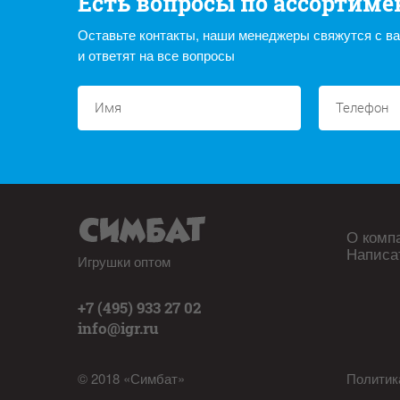
Есть вопросы по ассортиме
Оставьте контакты, наши менеджеры свяжутся с в
и ответят на все вопросы
О комп
Написа
Игрушки оптом
+7 (495) 933 27 02
info@igr.ru
© 2018 «Симбат»
Политик