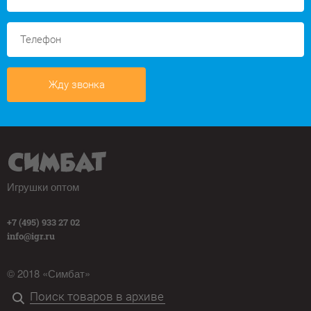
Жду звонка
Игрушки оптом
+7 (495) 933 27 02
info@igr.ru
© 2018 «Симбат»