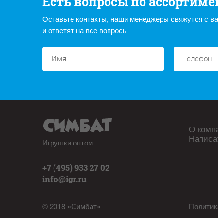
Есть вопросы по ассортиме
Оставьте контакты, наши менеджеры свяжутся с в
и ответят на все вопросы
О комп
Написа
Игрушки оптом
+7 (495) 933 27 02
info@igr.ru
© 2018 «Симбат»
Политик