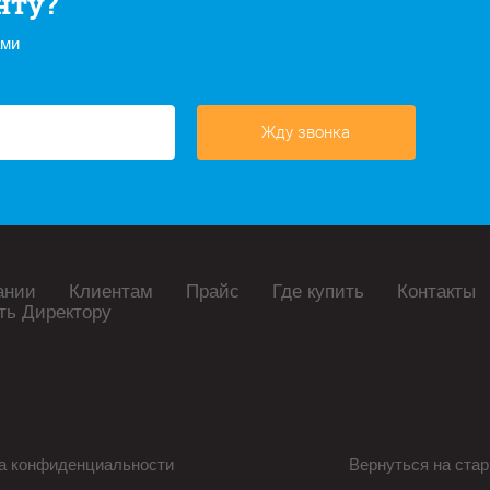
нту?
ами
Жду звонка
ании
Клиентам
Прайс
Где купить
Контакты
ть Директору
а конфиденциальности
Вернуться на стар