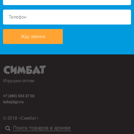
Жду звонка
Игрушки оптом
+7 (495) 933 27 02
info@igr.ru
© 2018 «Симбат»