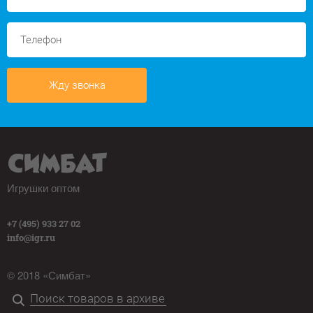
Жду звонка
Игрушки оптом
+7 (495) 933 27 02
info@igr.ru
© 2018 «Симбат»