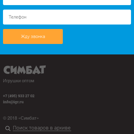
Жду звонка
Игрушки оптом
+7 (495) 933 27 02
info@igr.ru
© 2018 «Симбат»