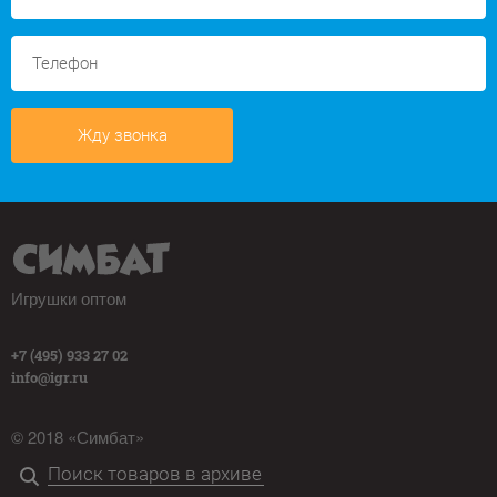
Жду звонка
Игрушки оптом
+7 (495) 933 27 02
info@igr.ru
© 2018 «Симбат»