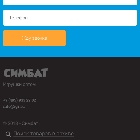
Жду звонка
Игрушки оптом
+7 (495) 933 27 02
info@igr.ru
© 2018 «Симбат»