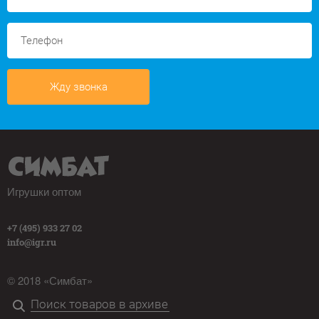
Жду звонка
Игрушки оптом
+7 (495) 933 27 02
info@igr.ru
© 2018 «Симбат»