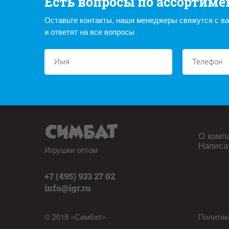
Есть вопросы по ассортиме
Оставьте контакты, наши менеджеры свяжутся с в
и ответят на все вопросы
О комп
Написа
Игрушки оптом
+7 (495) 933 27 02
info@igr.ru
© 2018 «Симбат»
Политик