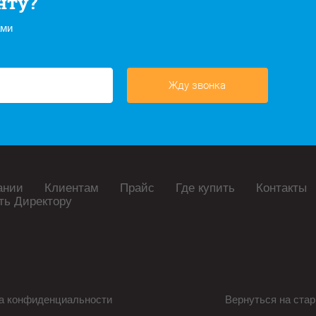
нту?
ами
Жду звонка
ании
Клиентам
Прайс
Где купить
Контакты
ть Директору
а конфиденциальности
Вернуться на стар