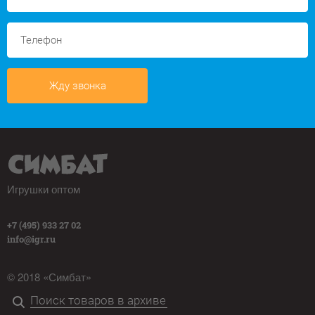
Жду звонка
Игрушки оптом
+7 (495) 933 27 02
info@igr.ru
© 2018 «Симбат»