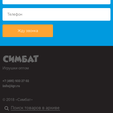
Жду звонка
Игрушки оптом
+7 (495) 933 27 02
info@igr.ru
© 2018 «Симбат»