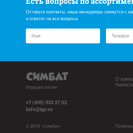
Есть вопросы по ассортиме
Оставьте контакты, наши менеджеры свяжутся с в
и ответят на все вопросы
О комп
Написа
Игрушки оптом
+7 (495) 933 27 02
info@igr.ru
© 2018 «Симбат»
Политик