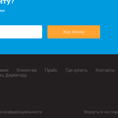
нту?
ами
Жду звонка
ании
Клиентам
Прайс
Где купить
Контакты
ть Директору
а конфиденциальности
Вернуться на стар